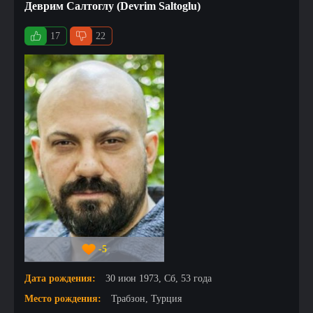
Деврим Салтоглу (Devrim Saltoglu)
17
22
-5
Дата рождения:
30 июн 1973, Сб, 53 года
Место рождения:
Трабзон, Турция