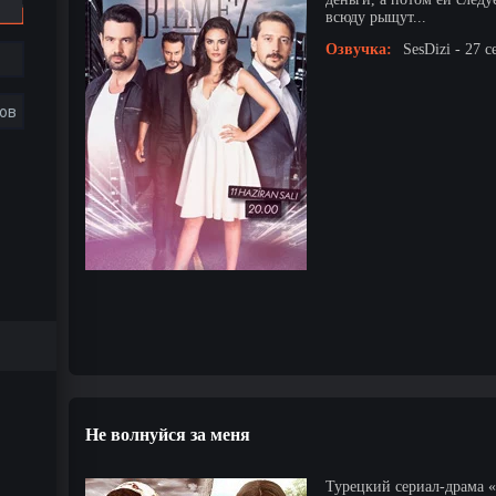
всюду рыщут...
Озвучка:
SesDizi - 27 с
ов
Не волнуйся за меня
Турецкий сериал-драма «