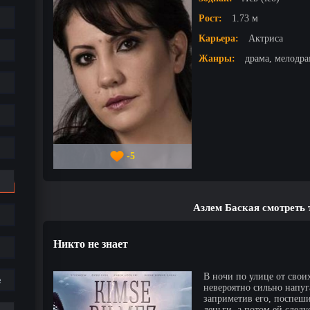
Рост:
1.73 м
Карьера:
Актриса
Жанры:
драма, мелодра
-5
Азлем Баская смотреть
Никто не знает
В ночи по улице от свои
е
невероятно сильно напуг
заприметив его, поспеши
деньги, а потом ей следу