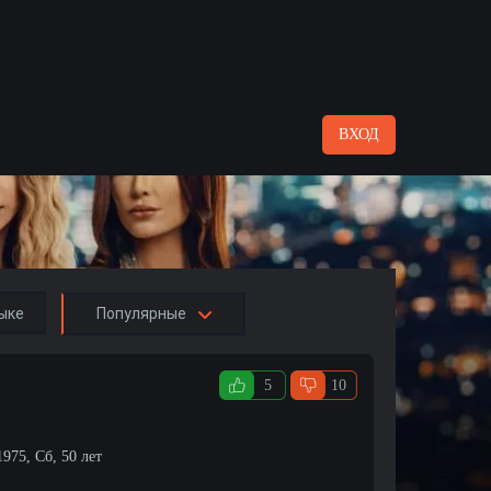
ВХОД
ыке
Популярные
5
10
1975, Сб, 50 лет