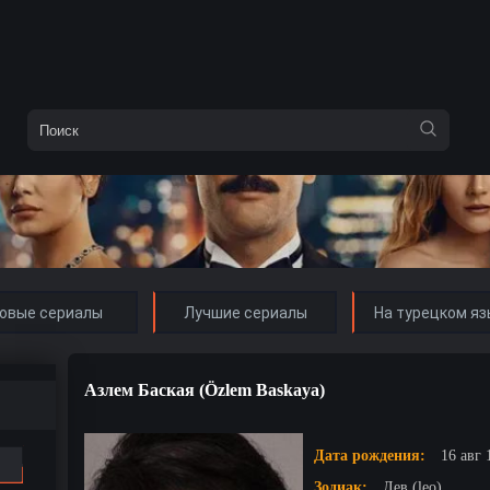
овые сериалы
Лучшие сериалы
На турецком яз
Азлем Баская (Özlem Baskaya)
Дата рождения:
16 авг 
Зодиак:
Лев (leo)