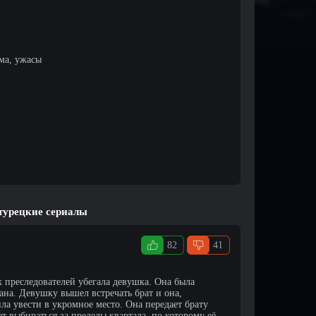
ма, ужасы
 турецкие сериалы
82
41
х преследователей убегала девушка. Она была
ана. Девушку вышел встречать брат и она,
ла увести в укромное место. Она передает брату
ет выбираться за пределы квартала, по которому её