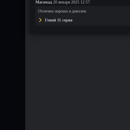
Магамад
20 января 2025 12:57:
Отлично хорошо.я доволен
Гений 11 серия