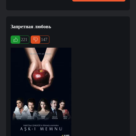
Запретная любовь
221
147