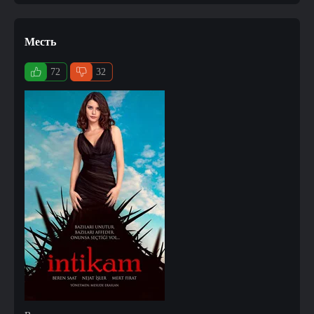
Месть
72
32