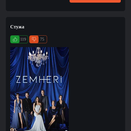
Стужа
119
75