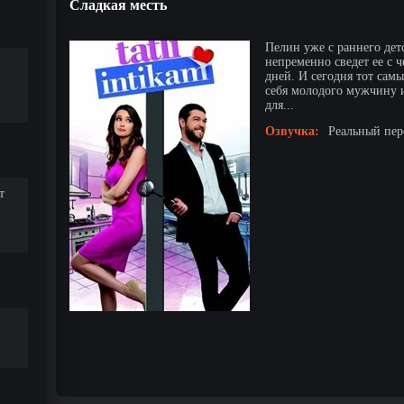
Сладкая месть
Пелин уже с раннего детс
непременно сведет ее с ч
дней. И сегодня тот сам
себя молодого мужчину и
для...
Озвучка:
Реальный пере
т