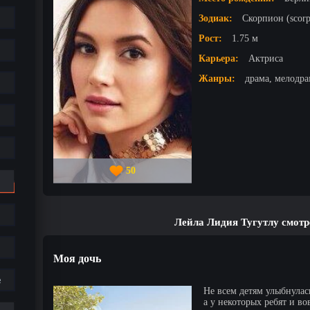
Зодиак:
Скорпион (scorp
Рост:
1.75 м
Карьера:
Актриса
Жанры:
драма, мелодра
50
Лейла Лидия Тугутлу смотр
Моя дочь
е
Не всем детям улыбнулас
а у некоторых ребят и во