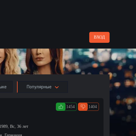
ВХОД
ыке
Популярные
1454
1404
1989, Вс, 36 лет
н, Германия