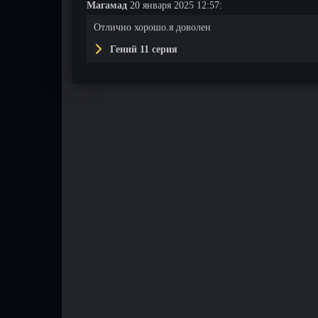
Магамад
20 января 2025 12:57:
Отлично хорошо.я доволен
Гений 11 серия