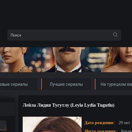
овые сериалы
Лучшие сериалы
На турецком яз
Лейла Лидия Тугутлу (Leyla Lydia Tugutlu)
Дата рождения:
29 окт 
Место рождения:
Берли