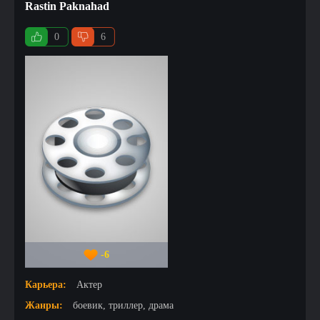
Rastin Paknahad
0
6
-6
Карьера:
Актер
Жанры:
боевик, триллер, драма