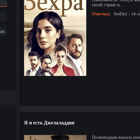
своей стране и...
Озвучка:
SesDizi - 14 с
ов
Я и есть Джелаладдин
Полководцам выпала нелег