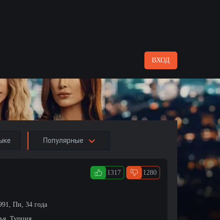
ВХОД
ыке
Популярные
1317
1280
991, Пн, 34 года
ья, Турция