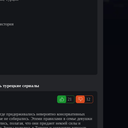
 история
ь турецкие сериалы
21
12
, где придерживались невероятно консервативных
вые не собирались. Этими правилами в семье девушки
лись, полагая, что они придают некоей силы и
ть Зехры родились в Турции и сохраняли верность