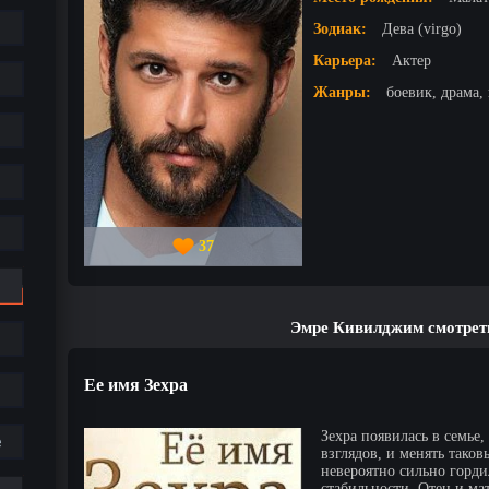
Зодиак:
Дева (virgo)
Карьера:
Актер
Жанры:
боевик, драма,
37
Эмре Кивилджим смотрет
Ее имя Зехра
Зехра появилась в семье
е
взглядов, и менять тако
невероятно сильно горди
стабильности. Отец и ма