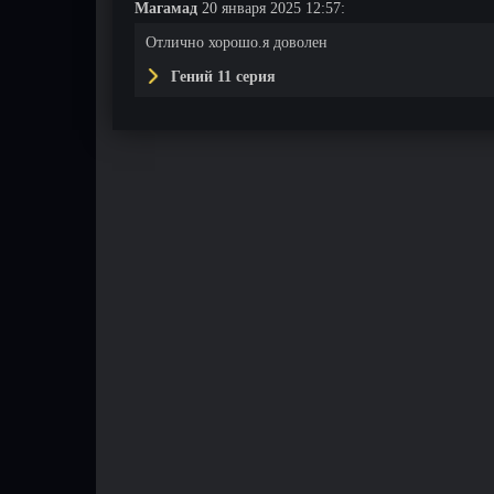
Магамад
20 января 2025 12:57:
Отлично хорошо.я доволен
Гений 11 серия