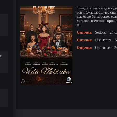
Тридцать лет назад в суд
рану. Оказалось, что он
как было бы хорошо, есл
хотелось изменить прошл
и...
Озвучка:
SesDizi - 24 с
Озвучка:
DiziDenizi - 2
Озвучка:
Оригинал - 2
т