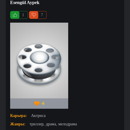
Esengül Aypek
1
7
-6
Карьера:
Актриса
Жанры:
триллер, драма, мелодрама