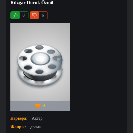
Rüzgar Doruk Özmil
0
6
-6
Карьера:
Актер
Жанры:
драма