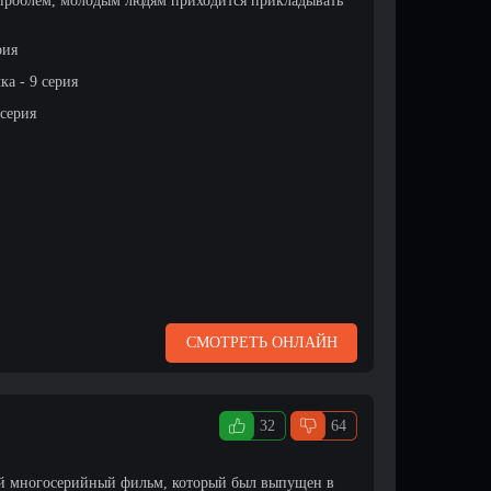
 проблем, молодым людям приходится прикладывать
рия
а - 9 серия
 серия
СМОТРЕТЬ ОНЛАЙН
32
64
ный многосерийный фильм, который был выпущен в