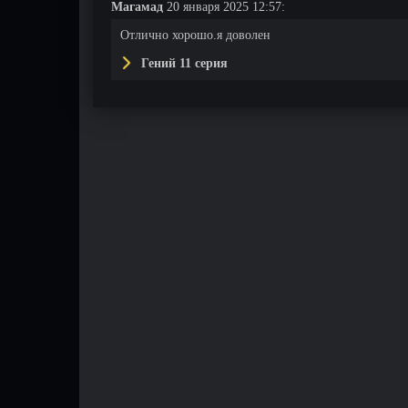
Магамад
20 января 2025 12:57:
Отлично хорошо.я доволен
Гений 11 серия