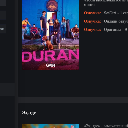
Чтобы выкарабкаться из
много...
Озвучка:
SesDizi - 1 се
Озвучка:
Онлайн озвучк
ов
Озвучка:
Оригинал - 9
Эх, где
«Эх, где» - замечатель