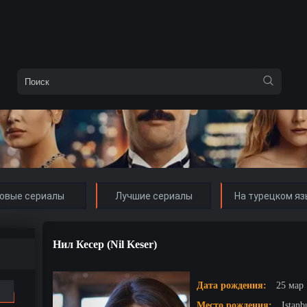
овые сериалы
Лучшие сериалы
На турецком яз
Нил Кесер (Nil Keser)
Дата рождения:
25 мар 
Место рождения:
Istanb