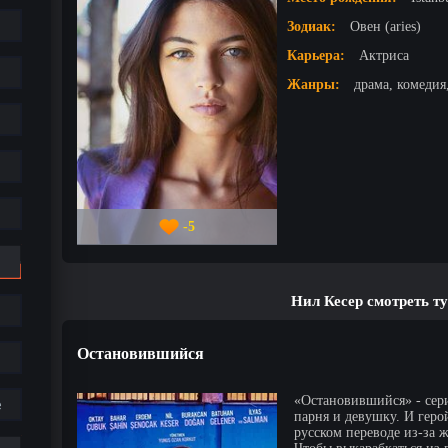
Зодиак:
Овен (aries)
Карьера:
Актриса
Жанры:
драма, комедия
-5
Нил Кесер смотреть т
Остановившийся
«Остановившийся» - сери
е
парня и девушку. И геро
русском переводе из-за 