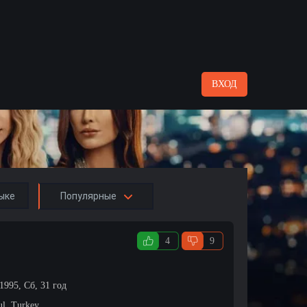
ВХОД
ыке
Популярные
4
9
1995, Сб, 31 год
ul, Turkey