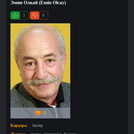
Эмин Олкай (Emin Olcay)
3
8
-5
Карьера:
Актер