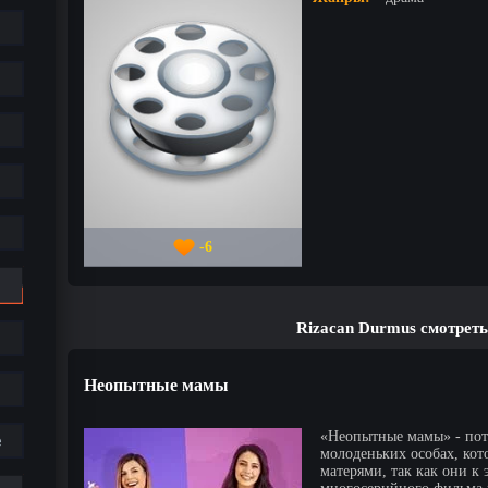
-6
Rizacan Durmus смотрет
Неопытные мамы
«Неопытные мамы» - пот
е
молоденьких особах, кот
матерями, так как они к