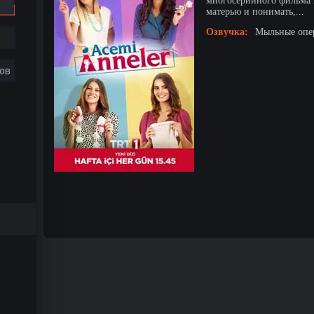
многосерийного фильма н
матерью и понимать,...
Озвучка:
Мыльные опер
ов