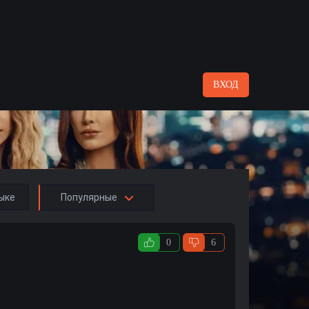
ВХОД
ыке
Популярные
0
6