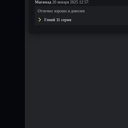
Магамад
20 января 2025 12:57:
Отлично хорошо.я доволен
Гений 11 серия