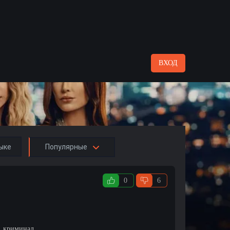
ВХОД
ыке
Популярные
0
6
, криминал