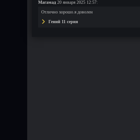
Магамад
20 января 2025 12:57:
Отлично хорошо.я доволен
Гений 11 серия