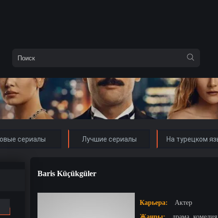
овые сериалы
Лучшие сериалы
На турецком яз
Baris Küçükgüler
Карьера:
Актер
Жанры:
драма, комедия