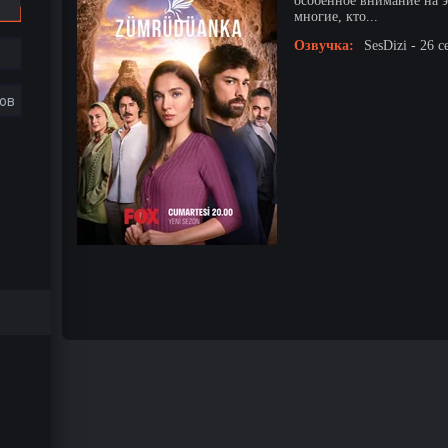
особенное внимание на 
многие, кто...
Озвучка:
SesDizi - 26 с
ов