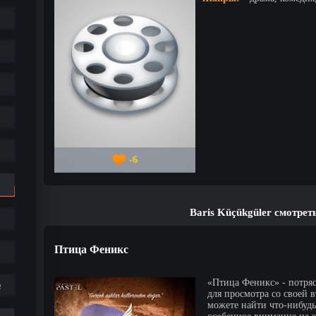
-6
Baris Küçükgüler смотрет
Птица Феникс
«Птица Феникс» - потряс
е
для просмотра со своей 
можете найти что-нибудь