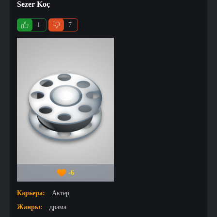
Sezer Koç
1
7
-6
Карьера:
Актер
Жанры:
драма