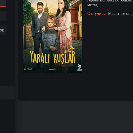
героев полностью меняетс
места,...
Озвучка:
Мыльные опер
ов