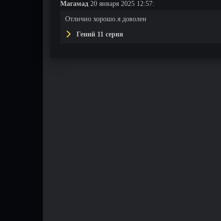
Магамад
20 января 2025 12:57:
Отлично хорошо.я доволен
Гений 11 серия