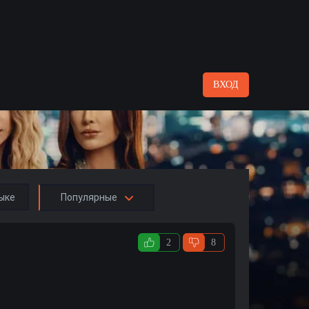
ВХОД
ыке
Популярные
2
8