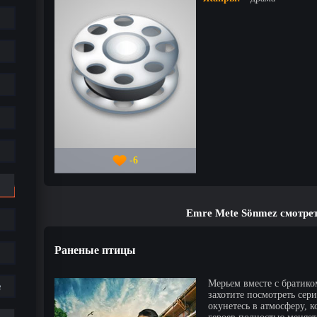
-6
Emre Mete Sönmez смотре
Раненые птицы
Мерьем вместе с братико
е
захотите посмотреть сер
окунетесь в атмосферу, к