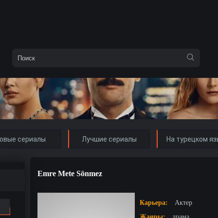
овые сериалы
Лучшие сериалы
На турецком яз
Emre Mete Sönmez
Карьера:
Актер
Жанры:
драма