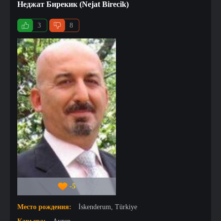
Неджат Бирекик (Nejat Birecik)
3
8
-5
Место рождения:
İskenderum, Türkiye