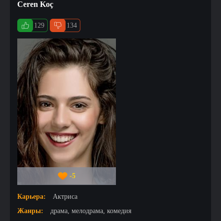
Ceren Koç
129
134
-5
Карьера:
Актриса
Жанры:
драма, мелодрама, комедия