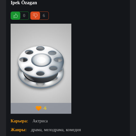
Ipek Özagan
0
6
-6
Карьера:
Актриса
Жанры:
драма, мелодрама, комедия