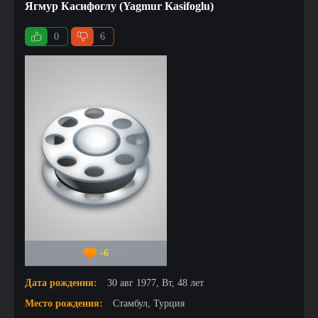
Ягмур Касифоглу (Yagmur Kasifoglu)
0
6
-6
Дата рождения:
30 авг 1977, Вт, 48 лет
Место рождения:
Стамбул, Турция