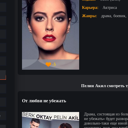
Карьера:
Актриса
Жанры:
драма, боевик,
-5
Пелин Акил смотреть 
От любви не убежать
Драма, состоящая из бол
е
не убежать» будет разво
довольно-таки еще юной
счастлива, ведь она влю