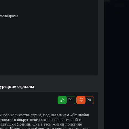
 мелодрама
турецкие сериалы
59
20
ьшого количества серий, под названием «От любви
рачиваться вокруг невероятно очаровательной и
 девушки Ясемин. Она в этой жизни поистине
блена. И они с возлюбленным планируют и дальше