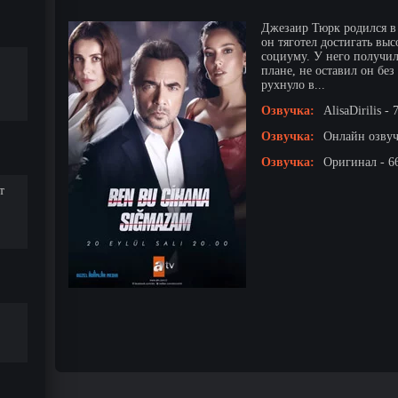
Джезаир Тюрк родился в 
он тяготел достигать вы
социуму. У него получил
плане, не оставил он без
рухнуло в...
Озвучка:
AlisaDirilis -
Озвучка:
Онлайн озвучк
Озвучка:
Оригинал - 6
т