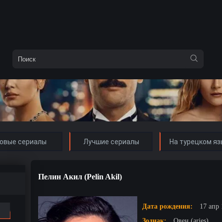
овые сериалы
Лучшие сериалы
На турецком яз
Пелин Акил (Pelin Akil)
Дата рождения:
17 апр 
Зодиак:
Овен (aries)