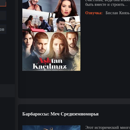
быть вместе и строить...
Озвучка:
Бислан Князь 
ов
Барбароссы: Меч Средиземноморья
Этот исторический мног