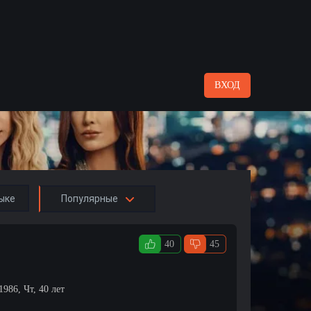
ВХОД
ыке
Популярные
40
45
1986, Чт, 40 лет