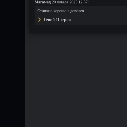
Магамад
20 января 2025 12:57:
Отлично хорошо.я доволен
Гений 11 серия