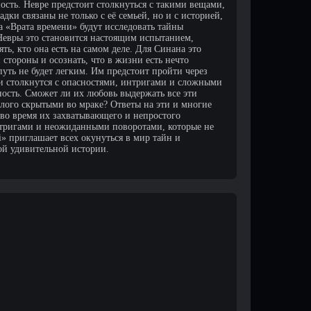
сть. Невре предстоит столкнуться с такими вещами,
адки связаны не только с её семьей, но и с историей,
ла «Врата времени» будут исследовать тайны
 Невры это становится настоящим испытанием,
ть, кто она есть на самом деле. Для Синана это
стороны и осознать, что в жизни есть нечто
уть не будет легким. Им предстоит пройти через
и столкнутся с опасностями, интригами и сложными
ость. Сможет ли их любовь выдержать все эти
шлого скрытыми во мраке? Ответы на эти и многие
 во время их захватывающего и непростого
тригами и неожиданными поворотами, которые не
» приглашает всех окунуться в мир тайн и
ой удивительной истории.