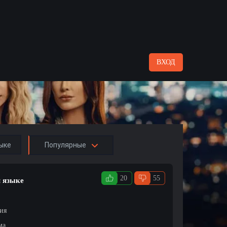
ВХОД
ыке
Популярные
20
55
м языке
ция
ма