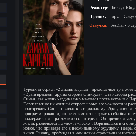
Режиссер:
Коркут Юнус
В ролях:
Биркан Сокулл
Озвучка:
SesDizi - 3 се
Турецкий сериал «Zamanin Kapilari» представляет зрител
«Врата времени: другая сторона Стамбула». Эта история ра
Синан, чья жизнь кардинально меняется после встречи с Не
Переплетение их жизней откроет новые возможности и раск
подозревать. Синан привык к асоциальному образу жизни. 
программировании, он не стремится окружить себя большим
поддерживали и разделяли его интересы. Он предпочитает у
е
жизнь разделяется на «до» и «после». Ворвавшаяся в его мир
новое, что приведет его к неожиданному будущему. Невра, 
вызов Синану, пробуждая в нем новые стремления и интере