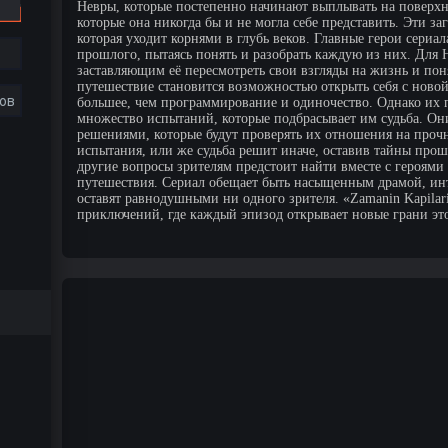
Невры, которые постепенно начинают выплывать на поверхно
которые она никогда бы и не могла себе представить. Эти заг
которая уходит корнями в глубь веков. Главные герои сериа
прошлого, пытаясь понять и разобрать каждую из них. Для
заставляющим её пересмотреть свои взгляды на жизнь и поня
путешествие становится возможностью открыть себя с новой 
ов
большее, чем программирование и одиночество. Однако их п
множество испытаний, которые подбрасывает им судьба. Он
решениями, которые будут проверять их отношения на прочн
испытания, или же судьба решит иначе, оставив тайны про
другие вопросы зрителям предстоит найти вместе с героями
путешествия. Сериал обещает быть насыщенным драмой, ин
оставят равнодушными ни одного зрителя. «Zamanin Kapilari
приключений, где каждый эпизод открывает новые грани эт