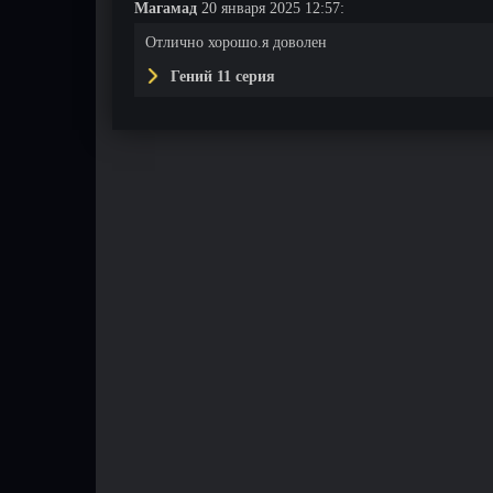
Магамад
20 января 2025 12:57:
Отлично хорошо.я доволен
Гений 11 серия