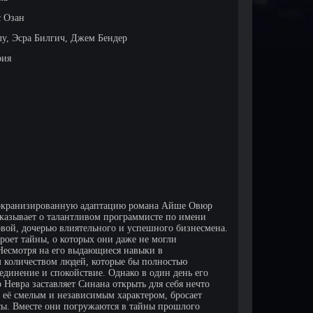
 Озан
у, Эсра Билгич, Джем Бендер
рия
ям экранизированную адаптацию романа Айше Овюр
ссказывает о талантливом программисте по имени
рвой, дочерью влиятельного и успешного бизнесмена.
роет тайны, о которых они даже не могли
Несмотря на его выдающиеся навыки в
 количеством людей, которые бы полностью
единение и спокойствие. Однако в один день его
 Невра заставляет Синана открыть для себя нечто
с её смелым и независимым характером, бросает
сы. Вместе они погружаются в тайны прошлого