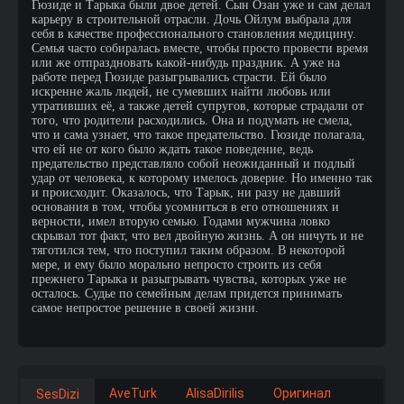
Гюзиде и Тарыка были двое детей. Сын Озан уже и сам делал
карьеру в строительной отрасли. Дочь Ойлум выбрала для
себя в качестве профессионального становления медицину.
Семья часто собиралась вместе, чтобы просто провести время
или же отпраздновать какой-нибудь праздник. А уже на
работе перед Гюзиде разыгрывались страсти. Ей было
искренне жаль людей, не сумевших найти любовь или
утративших её, а также детей супругов, которые страдали от
того, что родители расходились. Она и подумать не смела,
что и сама узнает, что такое предательство. Гюзиде полагала,
что ей не от кого было ждать такое поведение, ведь
предательство представляло собой неожиданный и подлый
удар от человека, к которому имелось доверие. Но именно так
и происходит. Оказалось, что Тарык, ни разу не давший
основания в том, чтобы усомниться в его отношениях и
верности, имел вторую семью. Годами мужчина ловко
скрывал тот факт, что вел двойную жизнь. А он ничуть и не
тяготился тем, что поступил таким образом. В некоторой
мере, и ему было морально непросто строить из себя
прежнего Тарыка и разыгрывать чувства, которых уже не
осталось. Судье по семейным делам придется принимать
самое непростое решение в своей жизни.
AveTurk
AlisaDirilis
Оригинал
SesDizi