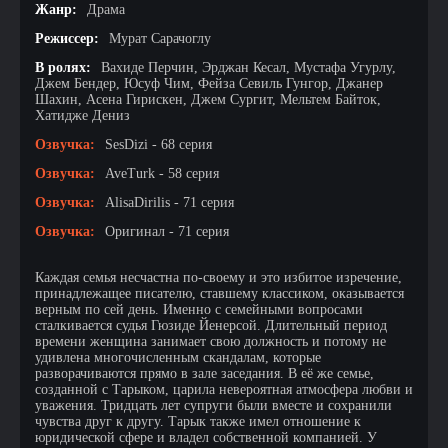
Жанр:
Драма
Режиссер:
Мурат Сарачоглу
В ролях:
Вахиде Перчин, Эрджан Кесал, Мустафа Угурлу,
Джем Бендер, Юсуф Чим, Фейза Севиль Гунгор, Джанер
Шахин, Асена Гирискен, Джем Сургит, Мельтем Байток,
Хатидже Дениз
Озвучка:
SesDizi - 68 серия
Озвучка:
AveTurk - 58 серия
Озвучка:
AlisaDirilis - 71 серия
Озвучка:
Оригинал - 71 серия
Каждая семья несчастна по-своему и это избитое изречение,
принадлежащее писателю, ставшему классиком, оказывается
верным по сей день. Именно с семейными вопросами
сталкивается судья Гюзиде Йенерсой. Длительный период
времени женщина занимает свою должность и потому не
удивлена многочисленным скандалам, которые
разворачиваются прямо в зале заседания. В её же семье,
созданной с Тарыком, царила невероятная атмосфера любви и
уважения. Тридцать лет супруги были вместе и сохранили
чувства друг к другу. Тарык также имел отношение к
юридической сфере и владел собственной компанией. У