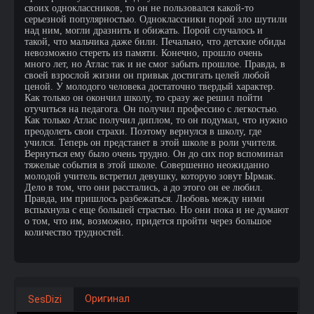
своих одноклассников, то он не пользовался какой-то
серьезной популярностью. Одноклассники порой зло шутили
над ним, могли дразнить и обижать. Порой случалось и
такой, что мальчика даже били. Печально, что детские обиды
невозможно стереть из памяти. Конечно, прошло очень
много лет, но Атлас так и не смог забыть прошлое. Правда, в
своей взрослой жизни он привык достигать целей любой
ценой. У молодого человека достаточно твердый характер.
Как только он окончил школу, то сразу же решил пойти
отучиться на педагога. Он получил профессию с легкостью.
Как только Атлас получил диплом, то он подумал, что нужно
преодолеть свои страхи. Поэтому вернулся в школу, где
учился. Теперь он предстанет в этой школе в роли учителя.
Вернуться ему было очень трудно. Он до сих пор вспоминал
тяжелые события в этой школе. Совершенно неожиданно
молодой учитель встретил девушку, которую зовут Ырмак.
Дело в том, что они расстались, а до этого он ее любил.
Правда, им пришлось разбежаться. Любовь между ними
вспыхнула с еще большей страстью. Но они пока и не думают
о том, что им, возможно, придется пройти через большое
количество трудностей.
Оригинал
SesDizi