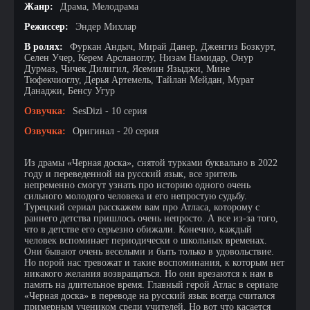
Жанр:
Драма, Мелодрама
Режиссер:
Эндер Михлар
В ролях:
Фуркан Андыч, Мирай Данер, Дженгиз Бозкурт,
Селен Учер, Керем Арсланоглу, Низам Намидар, Онур
Дурмаз, Чичек Дилигил, Ясемин Языджи, Мине
Тюфекчиоглу, Дерья Артемель, Тайлан Мейдан, Мурат
Данаджи, Бенсу Угур
Озвучка:
SesDizi - 10 серия
Озвучка:
Оригинал - 20 серия
Из драмы «Черная доска», снятой турками буквально в 2022
году и переведенной на русский язык, все зритель
непременно смогут узнать про историю одного очень
сильного молодого человека и его непростую судьбу.
Турецкий сериал расскажем вам про Атласа, которому с
раннего детства пришлось очень непросто. А все из-за того,
что в детстве его серьезно обижали. Конечно, каждый
человек вспоминает периодически о школьных временах.
Они бывают очень веселыми и быть только в удовольствие.
Но порой нас тревожат и такие воспоминания, к которым нет
никакого желания возвращаться. Но они врезаются к нам в
память на длительное время. Главный герой Атлас в сериале
«Черная доска» в переводе на русский язык всегда считался
примерным учеником среди учителей. Но вот что касается